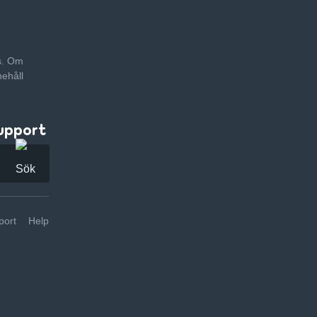
as. Om
nehåll
upport
ort
Help